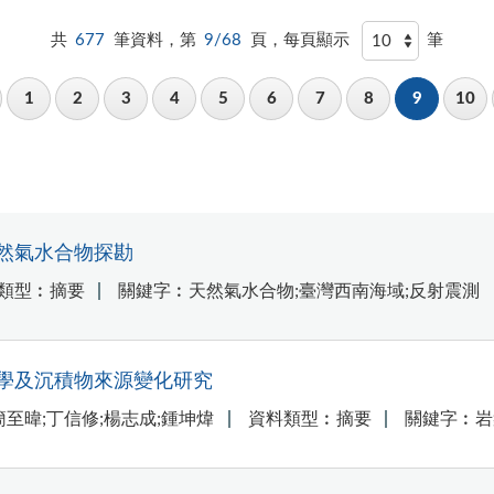
共
677
筆資料，第
9/68
頁，每頁顯示
筆
1
2
3
4
5
6
7
8
9
10
然氣水合物探勘
類型︰摘要
關鍵字︰天然氣水合物;臺灣西南海域;反射震測
學及沉積物來源變化研究
簡至暐;丁信修;楊志成;鍾坤煒
資料類型︰摘要
關鍵字︰岩