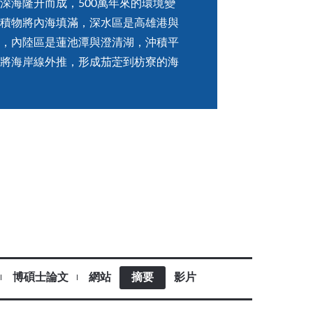
深海隆升而成，500萬年來的環境變
積物將內海填滿，深水區是高雄港與
，內陸區是蓮池潭與澄清湖，沖積平
將海岸線外推，形成茄萣到枋寮的海
博碩士論文
網站
摘要
影片