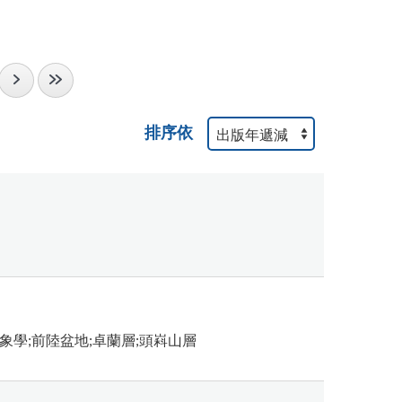
排序依
象學;前陸盆地;卓蘭層;頭嵙山層