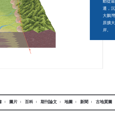
動從最
遷，沉
大鵬灣
原擴大
岸。
書
圖片
百科
期刊論文
地圖
新聞
古地質圖