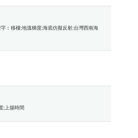
鍵字︰移棲;地溫梯度;海底仿擬反射;台灣西南海
度;上揚時間