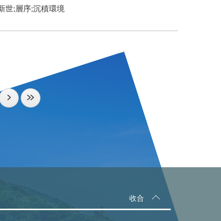
新世;層序;沉積環境
收合