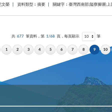
紀文榮
資料類型︰摘要
關鍵字︰臺灣西南部;隘寮腳層;上
共
677
筆資料，第
1/68
頁，每頁顯示
筆
1
2
3
4
5
6
7
8
9
10