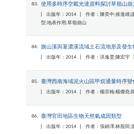
83
使用多時序空載光達資料探討草嶺山崩
出版年：2014
作者：陳奕中;侯進雄;謝
型;地表作用;草嶺崩山
84
旗山溪與荖濃溪流域土石流地形及發生
出版年：2014
作者：洪逸雯;陳宏宇
85
臺灣西南海域泥火山區甲烷通量時序變
出版年：2014
作者：楊宗翰;楊燦堯;
86
臺灣官田地區生物天然氣成因類型
出版年：2014
作者：張錦澤;林殷田;