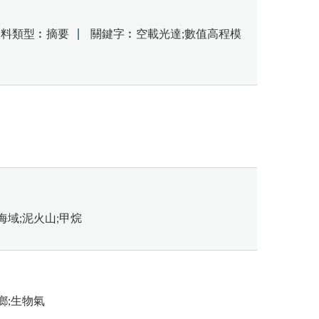
資料類型︰摘要
關鍵字︰空載光達;數值高程模
域;泥火山;甲烷
鄉;生物氣