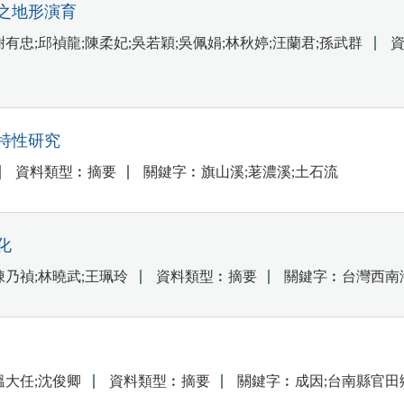
之地形演育
有忠;邱禎龍;陳柔妃;吳若穎;吳佩娟;林秋婷;汪蘭君;孫武群
特性研究
資料類型︰摘要
關鍵字︰旗山溪;荖濃溪;土石流
化
陳乃禎;林曉武;王珮玲
資料類型︰摘要
關鍵字︰台灣西南海
溫大任;沈俊卿
資料類型︰摘要
關鍵字︰成因;台南縣官田