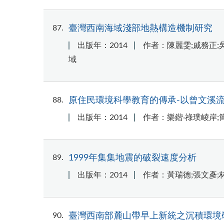
87
臺灣西南海域淺部地熱構造機制研究
出版年：2014
作者：陳麗雯;戚務正;
域
88
原住民環境科學教育的傳承-以曾文溪
出版年：2014
作者：樂鍇‧祿璞崚岸;
89
1999年集集地震的破裂速度分析
出版年：2014
作者：黃瑞德;張文彥;
90
臺灣西南部麓山帶早上新統之沉積環境