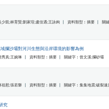
吳少凱;林育賢;劉家瑄;盧佳遇;王詠絢
資料類型︰摘要
關
流域攔沙壩對河川生態與沿岸環境的影響為例
簡秀真;王婉琳
資料類型︰摘要
關鍵字︰曾文溪;攔砂壩
林祖慰;張若磐
資料類型︰摘要
關鍵字︰集集地震;破裂速
研究