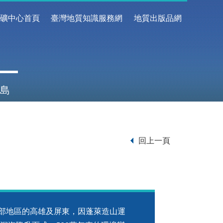
地礦中心首頁
臺灣地質知識服務網
地質出版品網
島
回上一頁
地區的高雄及屏東，因蓬萊造山運