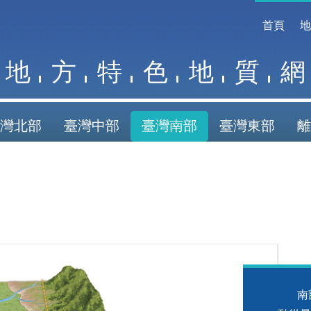
首頁
地
方
特
色
地
質
網
灣北部
臺灣中部
臺灣南部
臺灣東部
離
南部