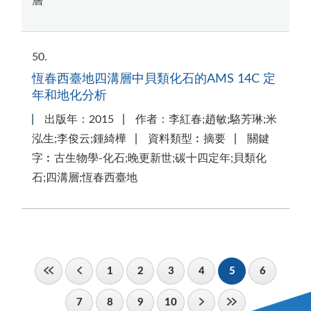
層
50
恆春西臺地四溝層中貝類化石的AMS 14C 定
年和地化分析
出版年：2015
作者：李紅春;趙敏;駱芳琳;米
泓生;李俊云;鍾綺樺
資料類型︰摘要
關鍵
字︰古生物學-化石;晚更新世;碳十四定年;貝類化
石;四溝層;恆春西臺地
1
2
3
4
5
6
7
8
9
10