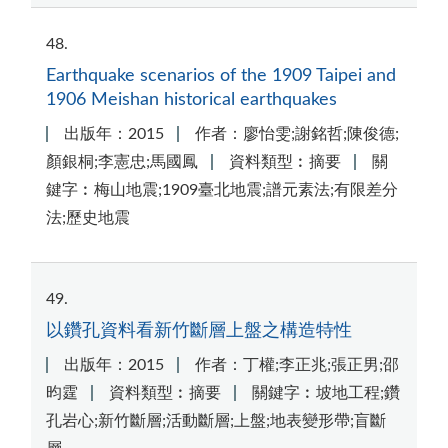
48
Earthquake scenarios of the 1909 Taipei and
1906 Meishan historical earthquakes
出版年：2015
作者：廖怡雯;謝銘哲;陳俊德;
顏銀桐;李憲忠;馬國鳳
資料類型︰摘要
關
鍵字︰梅山地震;1909臺北地震;譜元素法;有限差分
法;歷史地震
49
以鑽孔資料看新竹斷層上盤之構造特性
出版年：2015
作者：丁權;李正兆;張正男;邵
昀霆
資料類型︰摘要
關鍵字︰坡地工程;鑽
孔岩心;新竹斷層;活動斷層;上盤;地表變形帶;盲斷