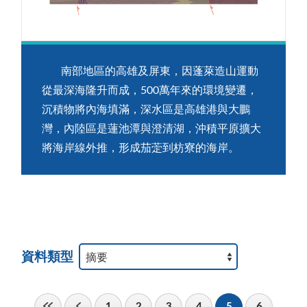
南部地區的高雄及屏東，因蓬萊造山運動
從最深海隆升而成，500萬年來的環境變遷，
沉積物將內海填滿，深水區是高雄港與大鵬
灣，內陸區是蓮池潭與澄清湖，沖積平原擴大
將海岸線外推，形成茄萣到枋寮的海岸。
資料類型
1
2
3
4
5
6