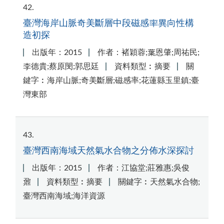
42
臺灣海岸山脈奇美斷層中段磁感率異向性構
造初探
出版年：2015
作者：褚穎蓉;葉恩肇;周祐民;
李德貴;蔡原閔;郭思廷
資料類型︰摘要
關
鍵字︰海岸山脈;奇美斷層;磁感率;花蓮縣玉里鎮;臺
灣東部
43
臺灣西南海域天然氣水合物之分佈水深探討
出版年：2015
作者：江協堂;莊雅惠;吳俊
鼐
資料類型︰摘要
關鍵字︰天然氣水合物;
臺灣西南海域;海洋資源