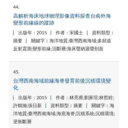
44
高解析海床地球物理影像資料探查台南外海
變形前緣線的蹤跡
出版年：2015
作者：宋國士
資料類型︰
摘要
關鍵字︰海洋地質;臺灣西南海域;多頻道
反射震測;變形前緣;活斷層;海床聲納迴聲剖面
45
台灣西南海域前緣海脊發育前後沉積環境變
化
出版年：2015
作者：林亮甫;劉家瑄;林哲銓;
許鶴瀚;張日新
資料類型︰摘要
關鍵字︰海
洋地質;臺灣西南海域;海底海脊;沉積系統;沉積環境;
逆衝斷層