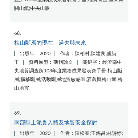
關山鎮;中央山脈
68
梅山斷層的現在、過去與未來
出版年：2020
作者：陳柏村;陳建良;盧詩
丁
資料類型︰期刊論文
關鍵字︰經濟部中
央地質調查所108年度業務成果發表會手冊;梅山斷
層;橫移斷層;活動斷層地質敏感區;嘉義縣梅山鄉;梅
山地震
69
南部陸上泥貫入體及地質安全探討
出版年：2020
作者：陳松春;王錦昌;林詩婷;