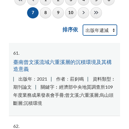
7
8
9
10
排序依
61
臺南曾文溪流域六重溪層的沉積環境及其構
造意義
出版年：2021
作者：莊釗鳴
資料類型︰
期刊論文
關鍵字︰經濟部中央地質調查所109
年度業務成果發表會手冊;曾文溪;六重溪層;烏山頭
斷層;沉積環境
62