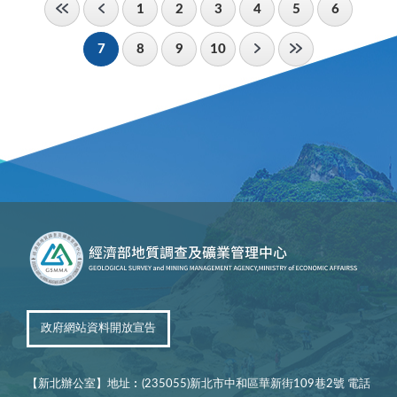
1
2
3
4
5
6
7
8
9
10
政府網站資料開放宣告
【新北辦公室】地址︰(235055)新北市中和區華新街109巷2號 電話