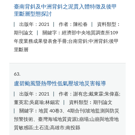
臺南背斜及中洲背斜之泥貫入體特徵及後甲
里斷層型態探討
出版年：2021
作者：陳松春
資料類型︰
期刊論文
關鍵字︰經濟部中央地質調查所109
年度業務成果發表會手冊;台南背斜;中洲背斜;後甲
里斷層
63
盧碧颱風暨熱帶性低氣壓坡地災害報導
出版年：2021
作者：謝有忠;戴東霖;朱偉嘉;
董英宏;吳庭瑜;林錫宏
資料類型︰期刊論文
關鍵字︰地質 40卷3、4期合刊(坡地監測與防災
預警技術、臺灣海域地質資源);崩塌;山崩與地滑地
質敏感區;土石流;高雄市;南投縣