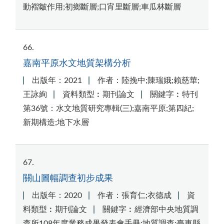
動褶皺作用;初鄉斷層;口宵里斷層;車瓜林斷層
66
嘉南平原水文地質架構分析
出版年：2021
作者：陸挽中;陳瑞娥;賴慈華;
王詠絢
資料類型︰期刊論文
關鍵字︰特刊
第36號：水文地質研究專輯(三);嘉南平原;第四紀;
新期構造;地下水層
67
關山圖幅調查初步成果
出版年：2020
作者：張育仁;衣德成
資
料類型︰期刊論文
關鍵字︰經濟部中央地質調
查所108年度業務成果發表會手冊;地質調查;臺東縣