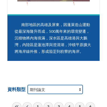
南部地區的高雄及屏東，因蓬萊造山運動
從最深海隆升而成，500萬年來的環境變遷，
沉積物將內海填滿，深水區是高雄港與大鵬
灣，內陸區是蓮池潭與澄清湖，沖積平原擴大
將海岸線外推，形成茄萣到枋寮的海岸。
資料類型
1
2
3
4
5
6