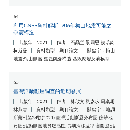
64
利用GNSS資料解析1906年梅山地震可能之
孕震構造
出版年：2021
作者：石晶瑩;景國恩;饒瑞鈞;
柯斯曼
資料類型︰期刊論文
關鍵字︰梅山
地震;梅山斷層;嘉義前緣構造;基線應變反演模型
65
臺灣活動斷層調查的近期發展
出版年：2021
作者：林啟文;劉彥求;周稟珊;
林燕慧
資料類型︰期刊論文
關鍵字︰地調
所彙刊第34號(2021);臺灣活動斷層分布圖;條帶地
質圖;活動斷層地質敏感區;長期滑移速率;盲斷層;活