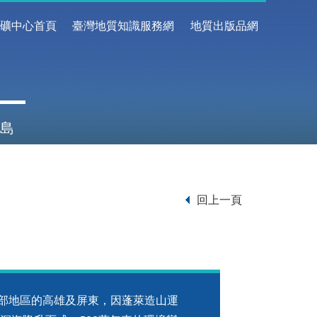
地礦中心首頁
臺灣地質知識服務網
地質出版品網
島
回上一頁
地區的高雄及屏東，因蓬萊造山運