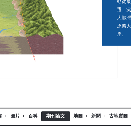
動從最
遷，沉
大鵬灣
原擴大
岸。
書
圖片
百科
期刊論文
地圖
新聞
古地質圖