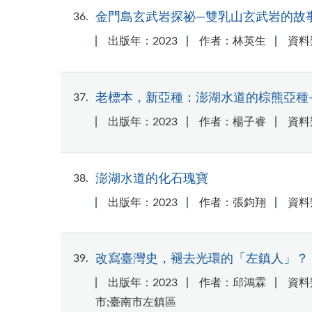
36
金門島玄武岩探祕—雙乳山玄武岩的故
出版年：2023
作者：林英生
資料
37
老標本，新亞種：澎湖水道的棕熊亞種
出版年：2023
作者：楊子睿
資料
38
澎湖水道的化石瑰寶
出版年：2023
作者：張鈞翔
資料
39
改寫臺灣史，褪去光環的「左鎮人」？
出版年：2023
作者：邱鴻霖
資料
市;臺南市左鎮區