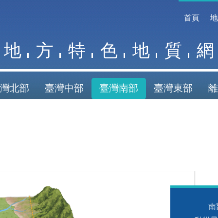
首頁
地
方
特
色
地
質
網
灣北部
臺灣中部
臺灣南部
臺灣東部
離
南部