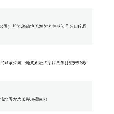
公園）;熔岩;海蝕地形;海蝕洞;柱狀節理;火山碎屑
四島國家公園）;地質旅遊;澎湖縣;澎湖縣望安鄉;澎
;美濃地震;地表破裂;臺灣南部