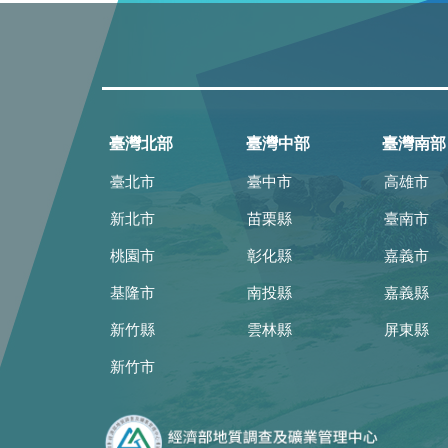
臺灣北部
臺灣中部
臺灣南部
臺北市
臺中市
高雄市
新北市
苗栗縣
臺南市
桃園市
彰化縣
嘉義市
基隆市
南投縣
嘉義縣
新竹縣
雲林縣
屏東縣
新竹市