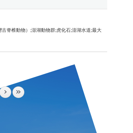
臺灣古脊椎動物）;澎湖動物群;虎化石;澎湖水道;最大