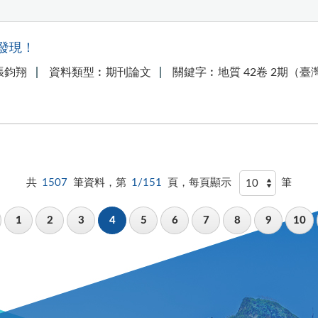
發現！
張鈞翔
資料類型︰期刊論文
關鍵字︰地質 42卷 2期（
共
1507
筆資料，第
1/151
頁，每頁顯示
筆
1
2
3
4
5
6
7
8
9
10