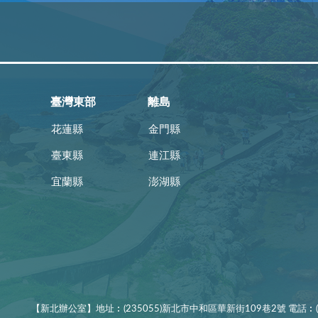
臺灣東部
離島
花蓮縣
金門縣
臺東縣
連江縣
宜蘭縣
澎湖縣
【新北辦公室】地址︰(235055)新北市中和區華新街109巷2號 電話︰(02