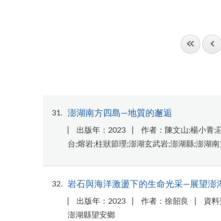
31
澎湖南方四島—地質的邂逅
出版年：2023
作者：陳文山;楊小青;
台;熔岩;柱狀節理;澎湖玄武岩;澎湖縣;澎湖
32
岩石與海洋激盪下的生命光采—展望澎
出版年：2023
作者：徐韶良
資料
澎湖縣望安鄉