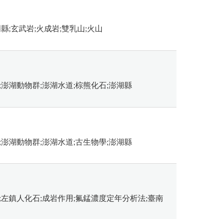
縣;玄武岩;火成岩;雙乳山;火山
;澎湖動物群;澎湖水道;棕熊化石;澎湖縣
;澎湖動物群;澎湖水道;古生物學;澎湖縣
;左鎮人化石;成岩作用;氟錳濃度定年分析法;臺南