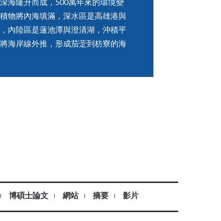
深海隆升而成，500萬年來的環境變
積物將內海填滿，深水區是高雄港與
，內陸區是蓮池潭與澄清湖，沖積平
將海岸線外推，形成茄萣到枋寮的海
博碩士論文
網站
摘要
影片