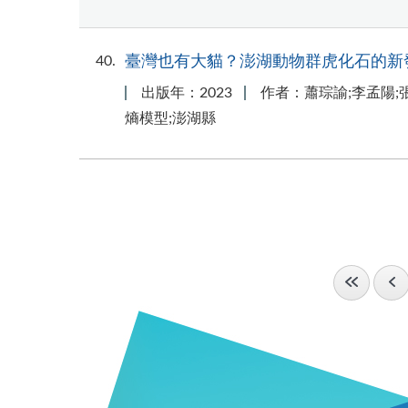
40
臺灣也有大貓？澎湖動物群虎化石的新
出版年：2023
作者：蕭琮諭;李孟陽;
熵模型;澎湖縣