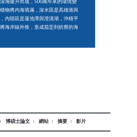
深海隆升而成，500萬年來的環境變
積物將內海填滿，深水區是高雄港與
，內陸區是蓮池潭與澄清湖，沖積平
將海岸線外推，形成茄萣到枋寮的海
博碩士論文
網站
摘要
影片