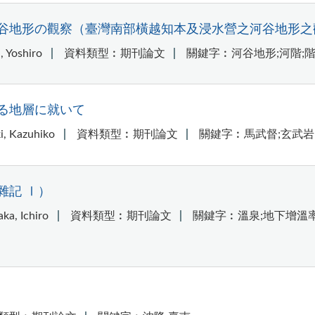
谷地形の觀察（臺灣南部橫越知本及浸水營之河谷地形之
Yoshiro
資料類型︰期刊論文
關鍵字︰河谷地形;河階;階
る地層に就いて
 Kazuhiko
資料類型︰期刊論文
關鍵字︰馬武督;玄武岩
雜記 Ⅰ）
, Ichiro
資料類型︰期刊論文
關鍵字︰溫泉;地下增溫率;geot