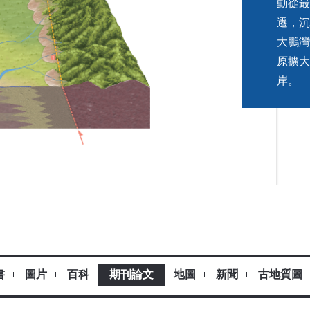
動從最
遷，沉
大鵬灣
原擴大
岸。
書
圖片
百科
期刊論文
地圖
新聞
古地質圖