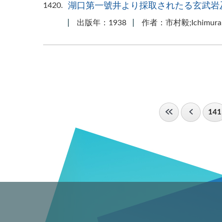
1420
湖口第一號井より採取されたる玄武岩
出版年：1938
作者：市村毅;Ichimura, 
141