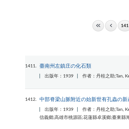
141
1411
臺南州左鎮庄の化石類
出版年：1939
作者：丹桂之助;Tan, Kei
1412
中部脊梁山脈附近の始新世有孔蟲の新
出版年：1939
作者：丹桂之助;Tan, Kei
信義鄉;高雄市桃源區;花蓮縣卓溪鄉;臺東縣