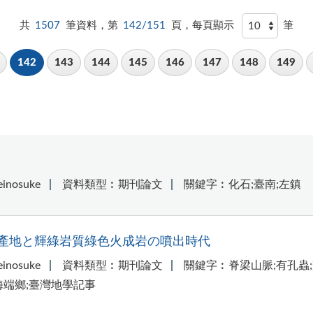
共
1507
筆資料，第
142/151
頁，每頁顯示
筆
142
143
144
145
146
147
148
149
nosuke
資料類型︰期刊論文
關鍵字︰化石;臺南;左鎮
產地と輝綠岩質綠色火成岩の噴出時代
nosuke
資料類型︰期刊論文
關鍵字︰脊梁山脈;有孔蟲;
海端鄉;臺灣地學記事