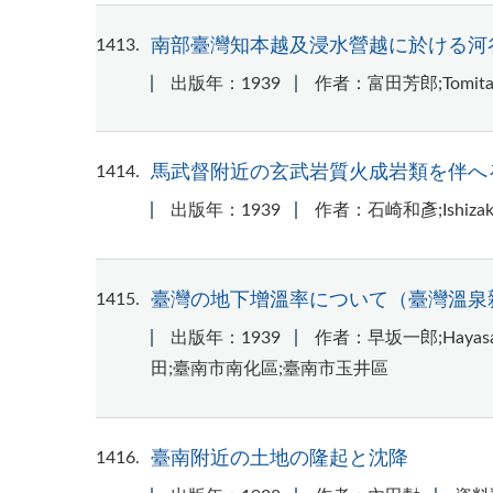
1413
南部臺灣知本越及浸水營越に於ける河
出版年：1939
作者：富田芳郎;Tomita, 
1414
馬武督附近の玄武岩質火成岩類を伴へ
出版年：1939
作者：石崎和彥;Ishizaki,
1415
臺灣の地下增溫率について（臺灣溫泉
出版年：1939
作者：早坂一郎;Hayasaka
田;臺南市南化區;臺南市玉井區
1416
臺南附近の土地の隆起と沈降