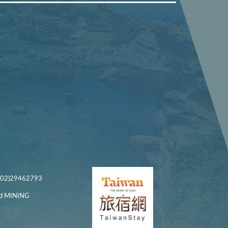
)29462793
 MINING