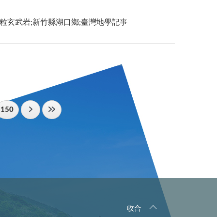
粗粒玄武岩;新竹縣湖口鄉;臺灣地學記事
150
收合