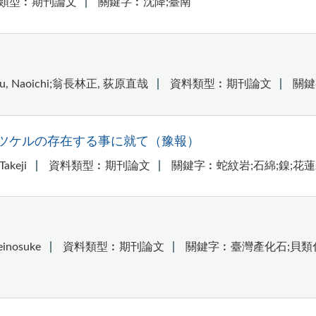
類型︰期刊論文
關鍵字︰沈降;臺南
, Naoichi;翁長林正, 荻原直哉
資料類型︰期刊論文
關鍵
ツケルの存在する事に就て（豫報）
keji
資料類型︰期刊論文
關鍵字︰蛇紋岩;石綿;鎳;花
nosuke
資料類型︰期刊論文
關鍵字︰臺灣產化石;貝類化