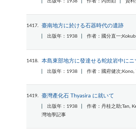
出版年：1938
作者：內田勣
資料
1417
臺南地方に於ける石器時代の遺跡
出版年：1938
作者：國分直一;Kokubu
1418
本島東部地方に發達せる蛇紋岩中にニ
出版年：1938
作者：國府健次;Kono, Ta
1419
臺灣產化石 Thyasira に就いて
出版年：1938
作者：丹桂之助;Tan, Kei
灣地學記事