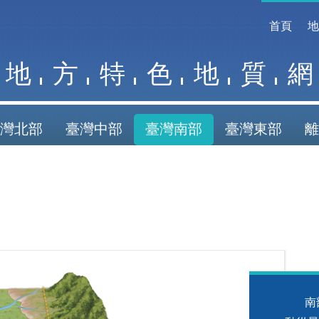
首頁
地
方
特
色
地
質
網
灣北部
臺灣中部
臺灣南部
臺灣東部
離
南部