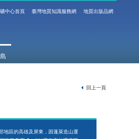
地礦中心首頁
臺灣地質知識服務網
地質出版品網
島
回上一頁
地區的高雄及屏東，因蓬萊造山運