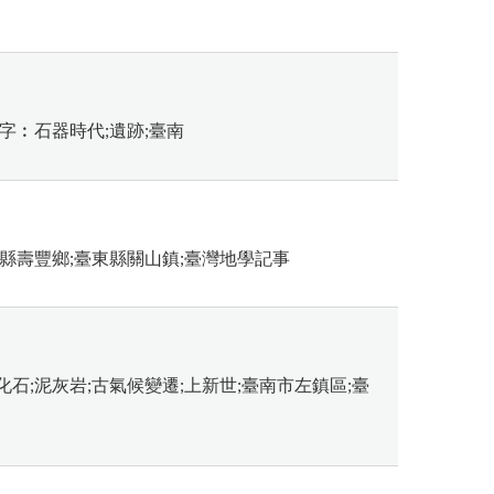
字︰石器時代;遺跡;臺南
蓮縣壽豐鄉;臺東縣關山鎮;臺灣地學記事
石;泥灰岩;古氣候變遷;上新世;臺南市左鎮區;臺