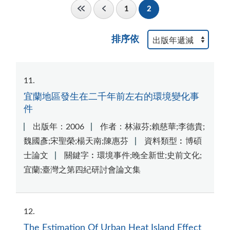
1
2
排序依
11
宜蘭地區發生在二千年前左右的環境變化事
件
出版年：2006
作者：林淑芬;賴慈華;李德貴;
魏國彥;宋聖榮;楊天南;陳惠芬
資料類型︰博碩
士論文
關鍵字︰環境事件;晚全新世;史前文化;
宜蘭;臺灣之第四紀研討會論文集
12
The Estimation Of Urban Heat Island Effect