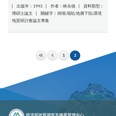
出版年：1993
作者：林永德
資料類型︰
博碩士論文
關鍵字︰倒塌;塌陷;地層下陷;環境
地質研討會論文專集
1
2