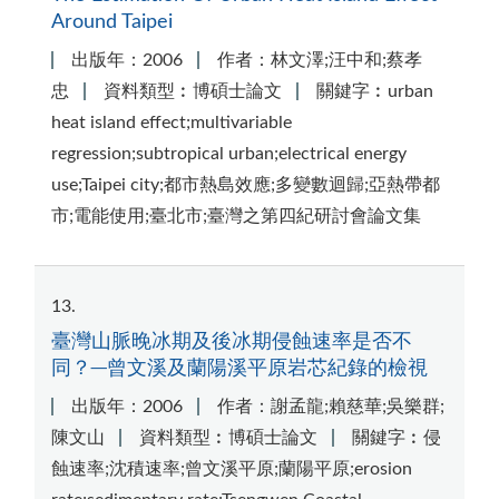
Around Taipei
出版年：2006
作者：林文澤;汪中和;蔡孝
忠
資料類型︰博碩士論文
關鍵字︰urban
heat island effect;multivariable
regression;subtropical urban;electrical energy
use;Taipei city;都市熱島效應;多變數迴歸;亞熱帶都
市;電能使用;臺北市;臺灣之第四紀研討會論文集
13
臺灣山脈晚冰期及後冰期侵蝕速率是否不
同？─曾文溪及蘭陽溪平原岩芯紀錄的檢視
出版年：2006
作者：謝孟龍;賴慈華;吳樂群;
陳文山
資料類型︰博碩士論文
關鍵字︰侵
蝕速率;沈積速率;曾文溪平原;蘭陽平原;erosion