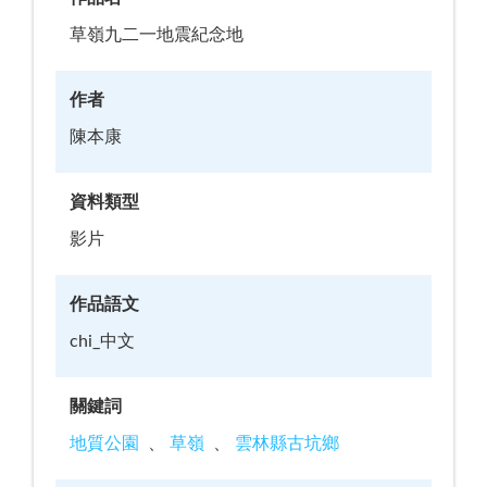
草嶺九二一地震紀念地
作者
陳本康
資料類型
影片
作品語文
chi_中文
關鍵詞
地質公園
草嶺
雲林縣古坑鄉