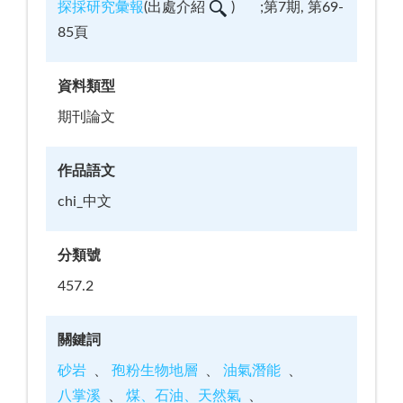
探採研究彙報
(
出處介紹
)
;第7期, 第69-
85頁
資料類型
期刊論文
作品語文
chi_中文
分類號
457.2
關鍵詞
砂岩
孢粉生物地層
油氣潛能
八掌溪
煤、石油、天然氣