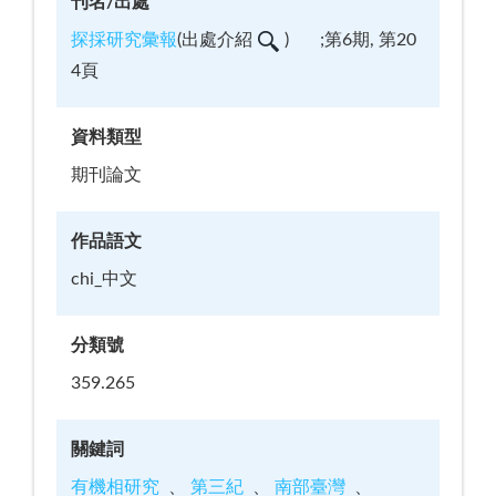
刊名/出處
探採研究彙報
(
出處介紹
)
;第6期, 第20
4頁
資料類型
期刊論文
作品語文
chi_中文
分類號
359.265
關鍵詞
有機相研究
第三紀
南部臺灣