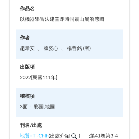
作品名
以機器學習法建置即時同震山崩潛感圖
作者
趙韋安
賴姿心
楊哲銘 (者)
出版項
2022[民國111年]
稽核項
3面： 彩圖,地圖
刊名/出處
地質=Ti-Chih
(
出處介紹
)
;第41卷第3-4