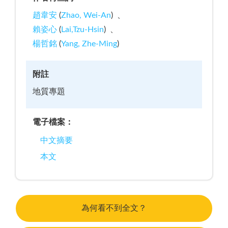
趙韋安
(
Zhao, Wei-An
)
賴姿心
(
Lai,Tzu-Hsin
)
楊哲銘
(
Yang, Zhe-Ming
)
附註
地質專題
電子檔案：
中文摘要
本文
為何看不到全文？