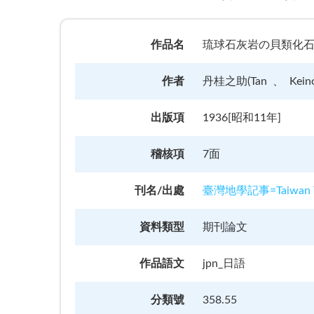
作品名
琉球石灰岩の貝類化石（臺灣產化石
作者
丹桂之助(Tan
Kein
出版項
1936[昭和11年]
稽核項
7面
刊名/出處
臺灣地學記事=Taiwan Tig
資料類型
期刊論文
作品語文
jpn_日語
分類號
358.55