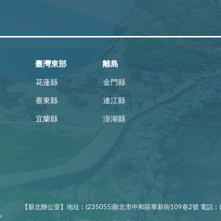
臺灣東部
離島
花蓮縣
金門縣
臺東縣
連江縣
宜蘭縣
澎湖縣
【新北辦公室】地址︰(235055)新北市中和區華新街109巷2號 電話︰(02