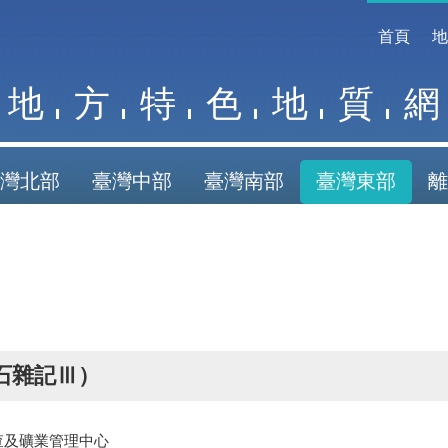
首頁
地
方
特
色
地
質
網
灣北部
臺灣中部
臺灣南部
臺灣東部
離
石雜記Ⅲ）
查及礦業管理中心