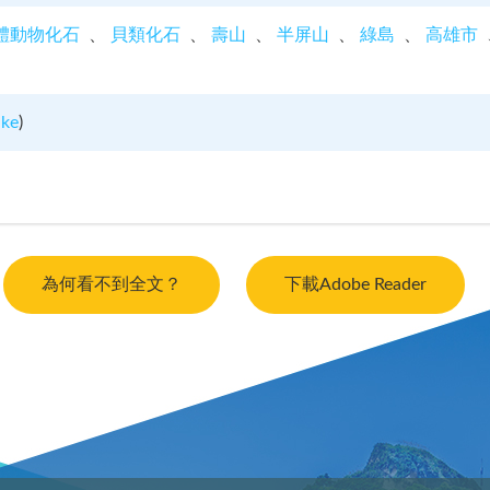
體動物化石
貝類化石
壽山
半屏山
綠島
高雄市
uke
)
為何看不到全文？
下載Adobe Reader