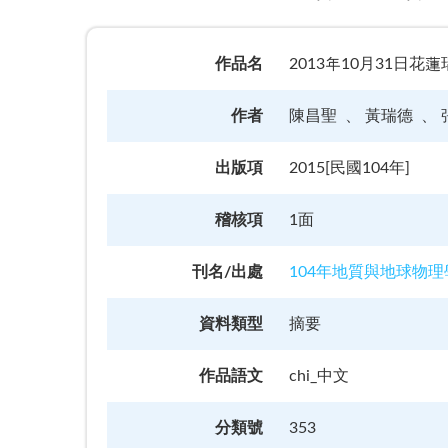
作品名
2013年10月31日花蓮瑞穗地震
作者
陳昌聖
黃瑞德
出版項
2015[民國104年]
稽核項
1面
刊名/出處
104年地質與地球物
資料類型
摘要
作品語文
chi_中文
分類號
353