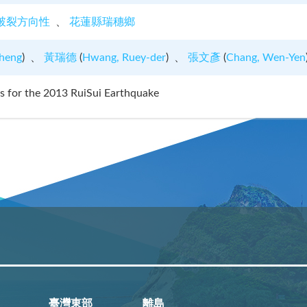
破裂方向性
花蓮縣瑞穗鄉
heng
)
黃瑞德
(
Hwang, Ruey-der
)
張文彥
(
Chang, Wen-Yen
is for the 2013 RuiSui Earthquake
臺灣東部
離島