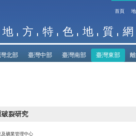
首頁
地
方
特
色
地
質
網
灣北部
臺灣中部
臺灣南部
臺灣東部
離
重破裂研究
查及礦業管理中心