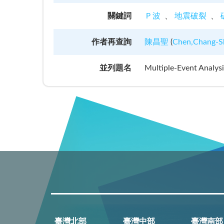
關鍵詞
Ｐ波
地震破裂
作者再查詢
陳昌聖
(
Chen,Chang-S
並列題名
Multiple-Event Analys
臺灣北部
臺灣中部
臺灣南部