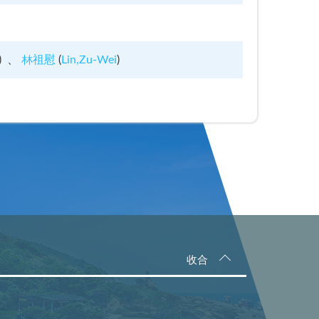
)
林祖慰
(
Lin,Zu-Wei
)
收合