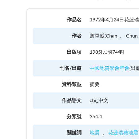
作品名
1972年4月24日花
作者
詹軍威(Chan
Chun 
出版項
1985[民國74年]
刊名/出處
中國地質學會年會
(
出
資料類型
摘要
作品語文
chi_中文
分類號
354.4
關鍵詞
地震
花蓮瑞穗地震