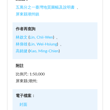
五萬分之一臺灣地質圖幅及說明書
屏東縣潮州鎮
作者再查詢
林啟文
(
Lin, Chii-Wen
)
林偉雄
(
Lin, Wei-Hsiung
)
高銘健
(
Kao, Ming-Chien
)
附註
比例尺: 1:50,000
屏東縣;潮州;
電子檔案：
封面