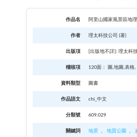
作品名
阿里山國家風景區地
作者
理太科技公司 (著)
出版項
[出版地不詳]: 理太科技公
稽核項
120面： 圖,地圖,表格,
資料類型
圖書
作品語文
chi_中文
分類號
609.029
關鍵詞
地景
地質公園