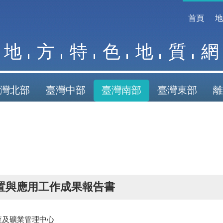
首頁
地
方
特
色
地
質
網
灣北部
臺灣中部
臺灣南部
臺灣東部
離
置與應用工作成果報告書
查及礦業管理中心