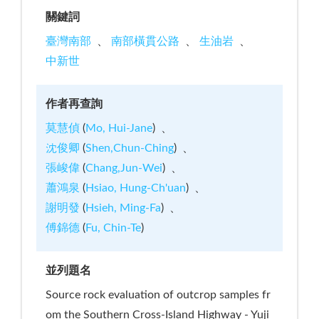
關鍵詞
臺灣南部
南部橫貫公路
生油岩
中新世
作者再查詢
莫慧偵
(
Mo, Hui-Jane
)
沈俊卿
(
Shen,Chun-Ching
)
張峻偉
(
Chang,Jun-Wei
)
蕭鴻泉
(
Hsiao, Hung-Ch'uan
)
謝明發
(
Hsieh, Ming-Fa
)
傅錦德
(
Fu, Chin-Te
)
並列題名
Source rock evaluation of outcrop samples fr
om the Southern Cross-Island Highway - Yuji