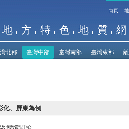
首頁
地
方
特
色
地
質
網
灣北部
臺灣中部
臺灣南部
臺灣東部
離
彰化、屏東為例
查及礦業管理中心