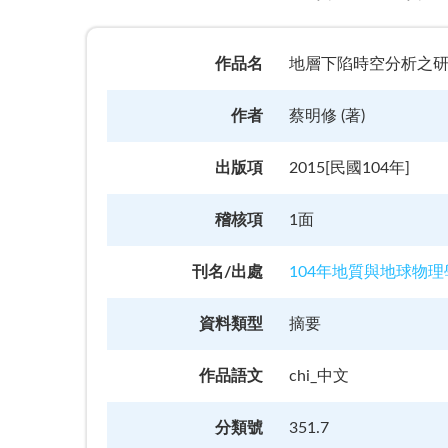
作品名
地層下陷時空分析之研究以雲林、彰化
作者
蔡明修 (著)
出版項
2015[民國104年]
稽核項
1面
刊名/出處
104年地質與地球物
資料類型
摘要
作品語文
chi_中文
分類號
351.7