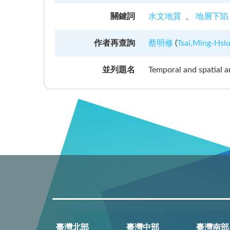
關鍵詞
水文地質
地層下陷
作者再查詢
蔡明修
(
Tsai,Ming-Hsi
並列題名
Temporal and spatial a
臺灣北部
臺灣中部
臺灣南部