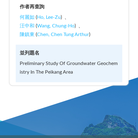
作者再查詢
何麗如
(
Ho, Lee-Zu
)
汪中和
(
Wang, Chung-Ho
)
陳鎮東
(
Chen, Chen Tung Arthur
)
並列題名
Preliminary Study Of Groundwater Geochem
istry In The Peikang Area