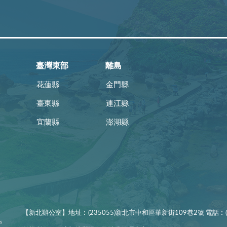
臺灣東部
離島
花蓮縣
金門縣
臺東縣
連江縣
宜蘭縣
澎湖縣
【新北辦公室】地址︰(235055)新北市中和區華新街109巷2號 電話︰(02