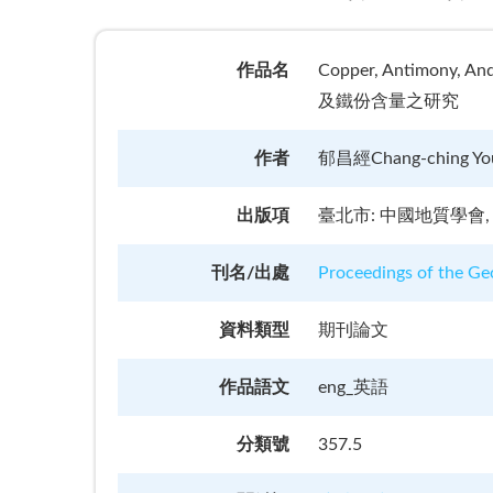
作品名
Copper, Antimony, A
及鐵份含量之研究
作者
郁昌經Chang-ching Yo
出版項
臺北市: 中國地質學會, 19
刊名/出處
Proceedings of the
資料類型
期刊論文
作品語文
eng_英語
分類號
357.5