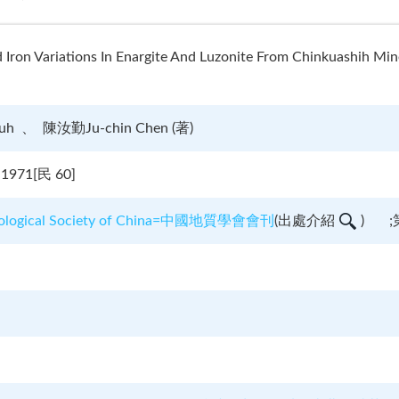
nd Iron Variations In Enargite And Luzonite From Chinku
uh
陳汝勤Ju-chin Chen (著)
71[民 60]
 Geological Society of China=中國地質學會會刊
(
出處介紹
)
;