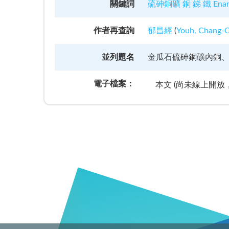
關鍵詞
硫砷銅礦 銅 銻 鐵 Ena
作者再查詢
郁昌經
(
Youh, Chang-
並列題名
金瓜石硫砷銅礦內銅
電子檔案：
本文 (尚未線上開放