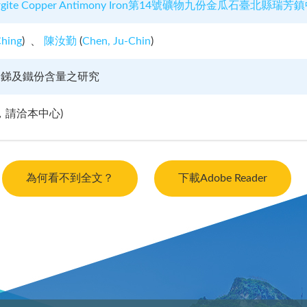
rgite Copper Antimony Iron第14號礦物九份金瓜石臺北
Ching
)
陳汝勤
(
Chen, Ju-Chin
)
、銻及鐵份含量之研究
，請洽本中心)
為何看不到全文？
下載Adobe Reader