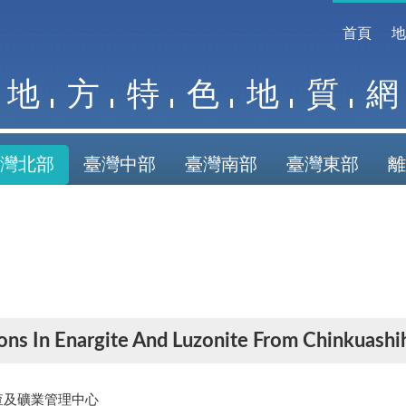
首頁
地
方
特
色
地
質
網
灣北部
臺灣中部
臺灣南部
臺灣東部
離
ions In Enargite And Luzonite From Chinkuash
查及礦業管理中心