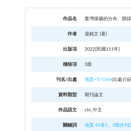
作品名
臺灣煤礦的分布、開
作者
湯銘文 (著)
出版項
2022[民國111年]
稽核項
3面
刊名/出處
地質=Ti-Chih
(
出處介
資料類型
期刊論文
作品語文
chi_中文
關鍵詞
地質 41卷1、2期合