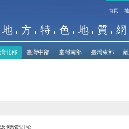
首頁
地
方
特
色
地
質
網
灣北部
臺灣中部
臺灣南部
臺灣東部
離
查及礦業管理中心