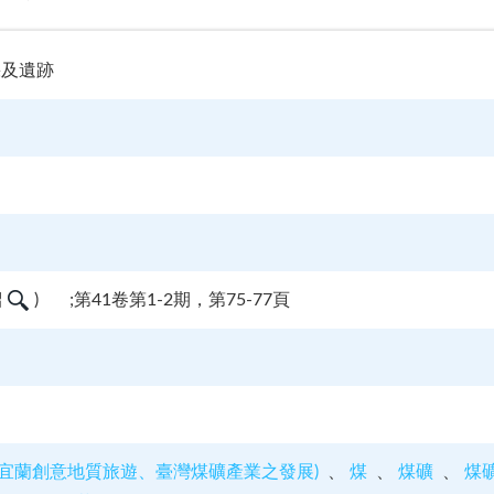
採及遺跡
紹
)
;第41卷第1-2期，第75-77頁
刊(宜蘭創意地質旅遊、臺灣煤礦產業之發展)
煤
煤礦
煤