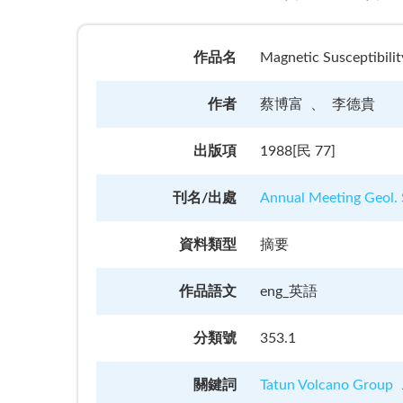
作品名
Magnetic Susceptibili
作者
蔡博富
李德貴
出版項
1988[民 77]
刊名/出處
Annual Meeting Geol. 
資料類型
摘要
作品語文
eng_英語
分類號
353.1
關鍵詞
Tatun Volcano Group