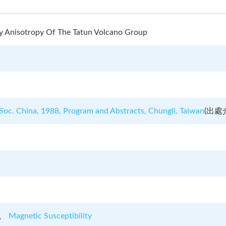
ty Anisotropy Of The Tatun Volcano Group
Soc. China, 1988, Program and Abstracts, Chungli, Taiwan
(
出處
Magnetic Susceptibility