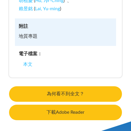
胡植慶
(
Hu, Jyr-Ching
)
賴昱銘
(
Lai, Yu-ming
)
附註
地質專題
電子檔案：
本文
為何看不到全文？
下載Adobe Reader