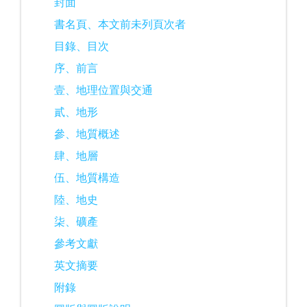
封面
書名頁、本文前未列頁次者
目錄、目次
序、前言
壹、地理位置與交通
貳、地形
參、地質概述
肆、地層
伍、地質構造
陸、地史
柒、礦產
參考文獻
英文摘要
附錄