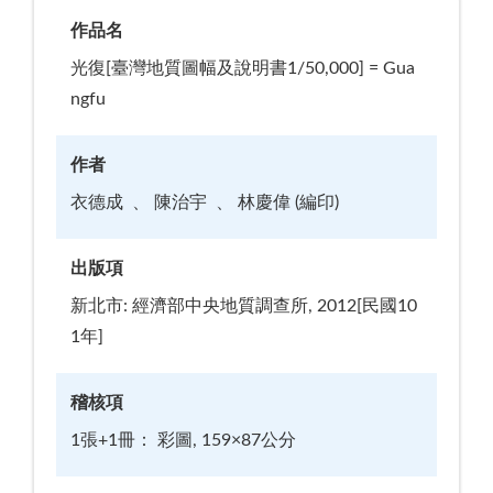
作品名
光復[臺灣地質圖幅及說明書1/50,000] = Gua
ngfu
作者
衣德成
陳治宇
林慶偉 (編印)
出版項
新北市: 經濟部中央地質調查所, 2012[民國10
1年]
稽核項
1張+1冊： 彩圖, 159×87公分