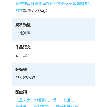
臺灣總督府殖產局縮尺三萬分之一地質圖及說
明書
(
出處介紹
)
資料類型
古地質圖
作品語文
jpn_日語
分類號
356.27/637
關鍵詞
三萬分之一地質圖
煤
石油