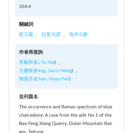
354.4
關鍵詞
藍玉髓
拉曼光譜
海岸山脈
作者再查詢
李毓和
(
Li, Yu-He
)
方建能
(
Fang, Jiann-Neng
)
陳惠芬
(
Chen, Huey-Fen
)
並列題名
The occurrence and Raman spectrum of blue
chalcedony: A case from the adit No.1 of the
Bao Feng Xiang Querry, Dulan Mountain Ran
ges, Taitung