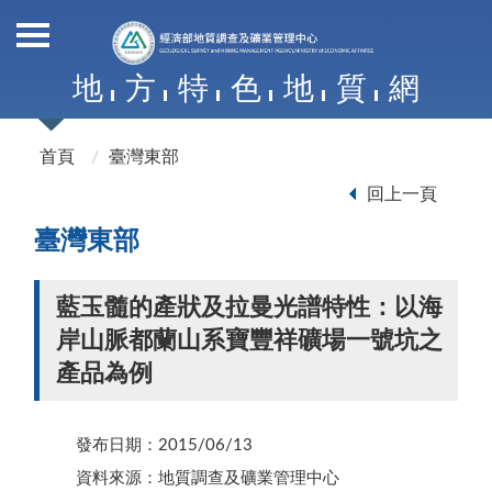
地
方
特
色
地
質
網
首頁
臺灣東部
回上一頁
臺灣東部
藍玉髓的產狀及拉曼光譜特性：以海
岸山脈都蘭山系寶豐祥礦場一號坑之
產品為例
發布日期：2015/06/13
資料來源：地質調查及礦業管理中心