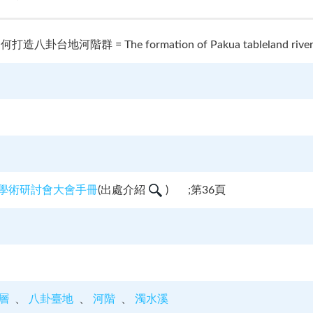
河階群 = The formation of Pakua tableland river terra
理學術研討會大會手冊
(
出處介紹
)
;第36頁
層
八卦臺地
河階
濁水溪