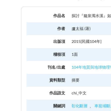
作品名
探討『龍泉濁水溪』如何打造八卦台地
作者
盧太福 (著)
出版項
2015[民國104年]
稽核項
1面
刊名/出處
104年地質與地球物
資料類型
摘要
作品語文
chi_中文
關鍵詞
彰化斷層
車籠埔斷