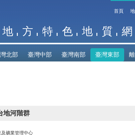
首頁
地
方
特
色
地
質
網
灣北部
臺灣中部
臺灣南部
臺灣東部
離
台地河階群
查及礦業管理中心