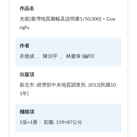
作品名
光復[臺灣地質圖幅及說明書1/50,000] = Gua
ngfu
作者
衣德成
陳治宇
林慶偉 (編印)
出版項
新北市: 經濟部中央地質調查所, 2012[民國10
1年]
稽核項
1張+1冊： 彩圖, 159×87公分