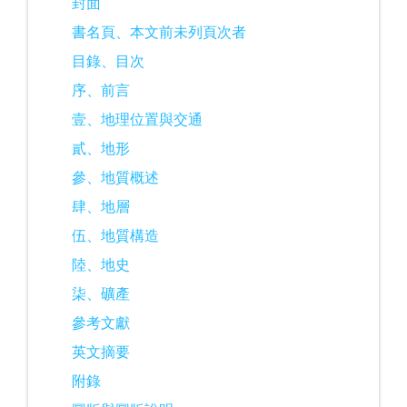
封面
書名頁、本文前未列頁次者
目錄、目次
序、前言
壹、地理位置與交通
貳、地形
參、地質概述
肆、地層
伍、地質構造
陸、地史
柒、礦產
參考文獻
英文摘要
附錄