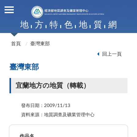
地
方
特
色
地
質
網
首頁
臺灣東部
回上一頁
臺灣東部
宜蘭地方の地質（轉載）
發布日期：2009/11/13
資料來源：地質調查及礦業管理中心
作品名