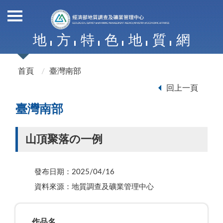
地
方
特
色
地
質
網
首頁
臺灣南部
回上一頁
臺灣南部
山頂聚落の一例
發布日期：2025/04/16
資料來源：地質調查及礦業管理中心
作品名