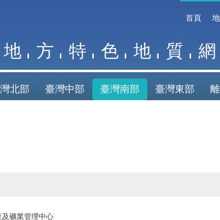
首頁
地
方
特
色
地
質
網
灣北部
臺灣中部
臺灣南部
臺灣東部
離
查及礦業管理中心