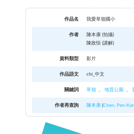
作品名
我愛草嶺國小
作者
陳本康 (拍攝)
陳政恒 (講解)
資料類型
影片
作品語文
chi_中文
關鍵詞
草嶺
地質公園
作者再查詢
陳本康
(
Chen, Pen-Ka