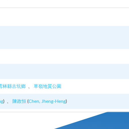
雲林縣古坑鄉
草嶺地質公園
ng
)
陳政恒
(
Chen, Jheng-Heng
)