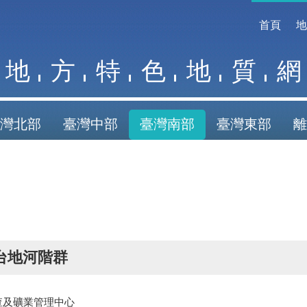
首頁
地
方
特
色
地
質
網
灣北部
臺灣中部
臺灣南部
臺灣東部
離
台地河階群
查及礦業管理中心