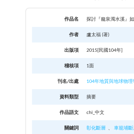
作品名
探討『龍泉濁水溪』如何打造八卦台地
作者
盧太福 (著)
出版項
2015[民國104年]
稽核項
1面
刊名/出處
104年地質與地球物
資料類型
摘要
作品語文
chi_中文
關鍵詞
彰化斷層
車籠埔斷