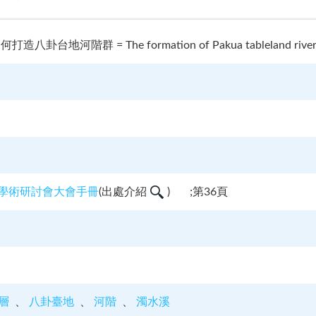
河階群 = The formation of Pakua tableland river terra
理學術研討會大會手冊
(
出處介紹
)
;第36頁
層
八卦臺地
河階
濁水溪