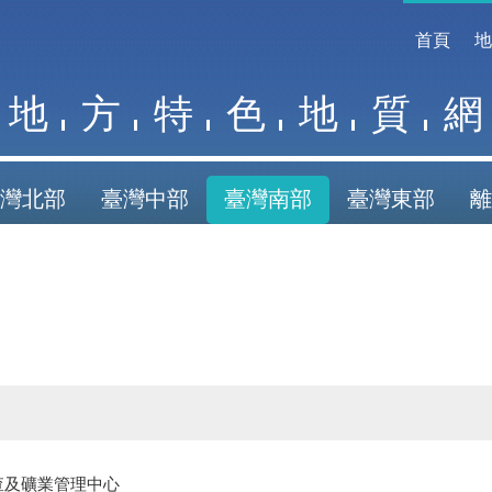
首頁
地
方
特
色
地
質
網
灣北部
臺灣中部
臺灣南部
臺灣東部
離
查及礦業管理中心