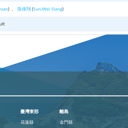
yuan
)
孫偉翔
(
Sun,Wei-Siang
)
ult
臺灣東部
離島
花蓮縣
金門縣