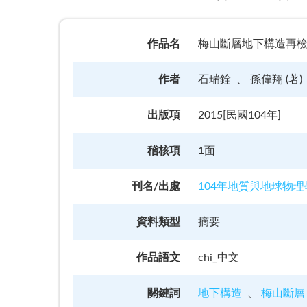
作品名
梅山斷層地下構造再檢視 = Re
作者
石瑞銓
孫偉翔 (著)
出版項
2015[民國104年]
稽核項
1面
刊名/出處
104年地質與地球物
資料類型
摘要
作品語文
chi_中文
關鍵詞
地下構造
梅山斷層