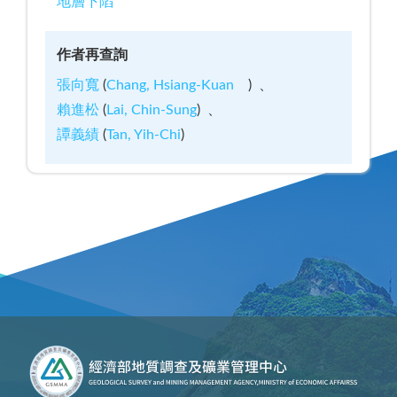
地層下陷
作者再查詢
張向寬
(
Chang, Hsiang-Kuan
)
賴進松
(
Lai, Chin-Sung
)
譚義績
(
Tan, Yih-Chi
)