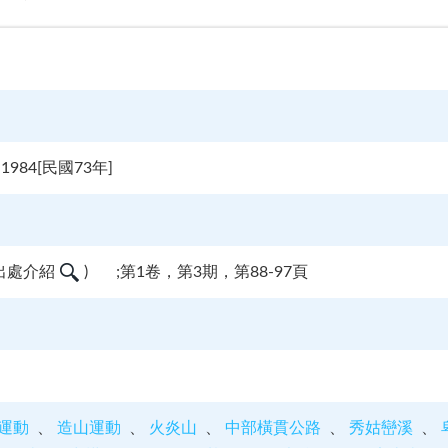
984[民國73年]
出處介紹
)
;第1卷，第3期，第88-97頁
運動
造山運動
火炎山
中部橫貫公路
秀姑巒溪