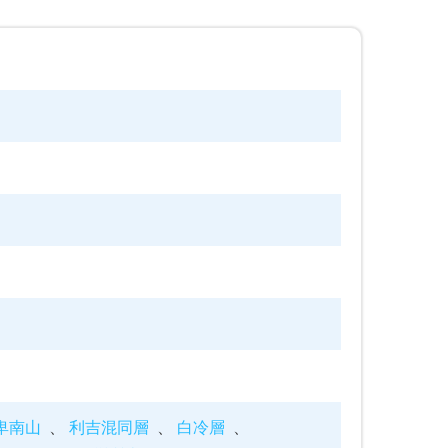
卑南山
利吉混同層
白冷層