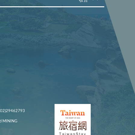
收合
)29462793
 MINING