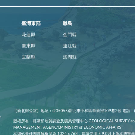
臺灣東部
離島
花蓮縣
金門縣
臺東縣
連江縣
宜蘭縣
澎湖縣
【新北辦公室】地址︰(235055)新北市中和區華新街109巷2號 電話︰(02
版權所有 經濟部地質調查及礦業管理中心 GEOLOGICAL SURVEY and
MANAGEMENT AGENCY,MINISTRY of ECONOMIC AFFAIRS
本網站最佳瀏覽解析度為 1024 x 768，建議使用IE 9.0以上版本瀏覽器