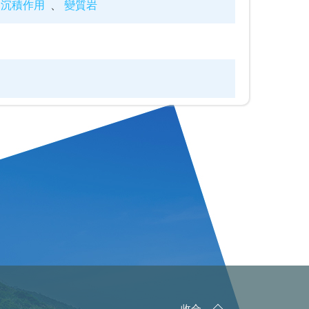
沉積作用
變質岩