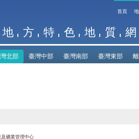
首頁
地
方
特
色
地
質
網
灣北部
臺灣中部
臺灣南部
臺灣東部
離
查及礦業管理中心