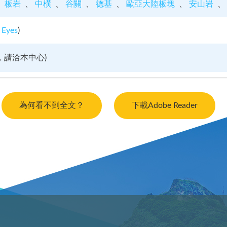
板岩
中橫
谷關
德基
歐亞大陸板塊
安山岩
 Eyes
)
，請洽本中心)
為何看不到全文？
下載Adobe Reader