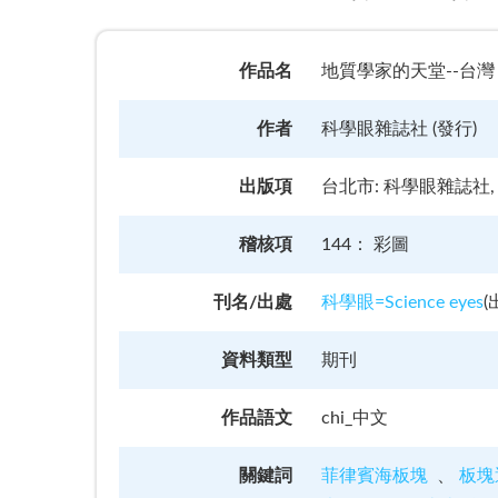
作品名
地質學家的天堂--台灣
作者
科學眼雜誌社 (發行)
出版項
台北市: 科學眼雜誌社, 1
稽核項
144： 彩圖
刊名/出處
科學眼=Science eyes
(
資料類型
期刊
作品語文
chi_中文
關鍵詞
菲律賓海板塊
板塊