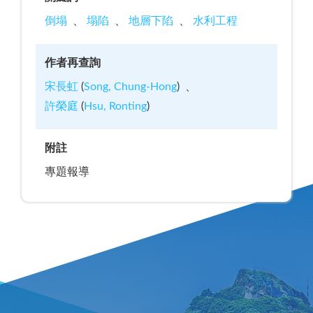
倒塌
塌陷
地層下陷
水利工程
作者再查詢
宋長虹
(
Song, Chung-Hong
)
許榮庭
(
Hsu, Ronting
)
附註
專題報導